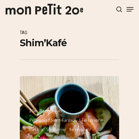
TAG
Hit enter to search or ESC to close
Shim’Kafé
20e
Bars et cafés
Pelleport / Saint-Fargeau / Télégraphe
Restos
S'informer
Se régaler
Street food