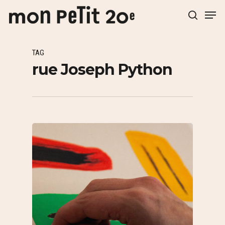
TAG
Hit enter to search or ESC to close
rue Joseph Python