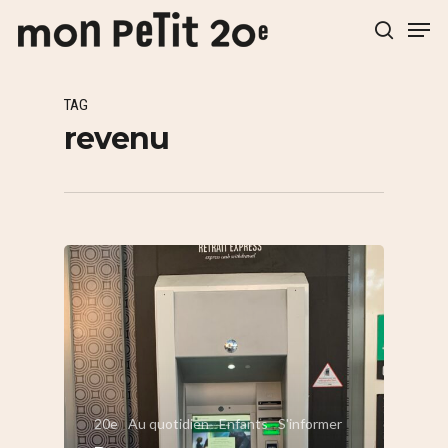
TAG
Hit enter to search or ESC to close
revenu
20e
Au quotidien
Enfants
S'informer