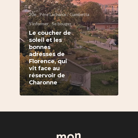
20e
Père Lachaise / Gambetta
S'informer
Se bouger
Le coucher de
S’informer
soleil et les
bonnes
Au quotidien
Se régaler
adresses de
Commerces
Florence, qui
Bars et cafés
Se bouger
vit face au
Histoire
Restos
Agenda
Par quartier
réservoir de
Immobilier
Charonne
Street food
Balades
Belleville / Ménilmonta
À propos
Politique locale
Jourdain
Culture
Nous Soutenir
Pelleport / Saint-Farg
Enfants
Télégraphe
Sport & bien-être
Père Lachaise / Gambe
Plaine Lagny