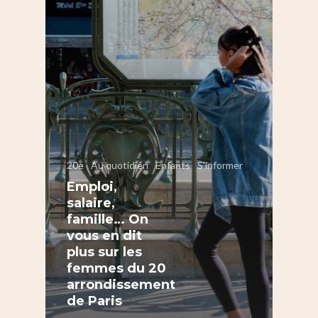
20e
Au quotidien
Enfants
S'informer
Emploi,
salaire,
famille… On
vous en dit
plus sur les
femmes du 20
arrondissement
S’informer
de Paris