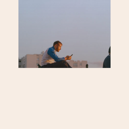
20e
Au quotidien
S'informer
Le 20e, deuxième
arrondissement le plus
peuplé de Paris (derrière le