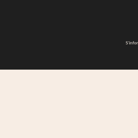
S’info
Ce site est mis à disposition selon l