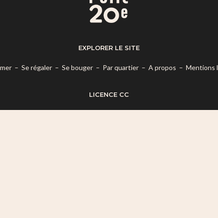
EXPLORER LE SITE
rmer
–
Se régaler
–
Se bouger
–
Par quartier
–
A propos
–
Mentions 
LICENCE CC
es termes de la
Licence Creative Commons Attribution – Pas d’Utilisatio
© 2026 Mon Petit 20e.