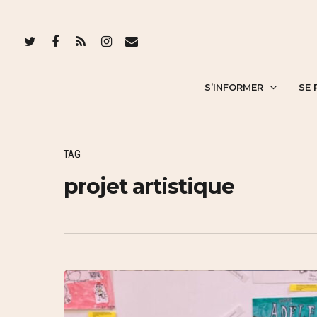
S’INFORMER
SE 
TAG
projet artistique
Hit enter to search or ESC to close