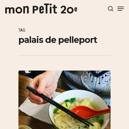
TAG
Hit enter to search or ESC to close
palais de pelleport