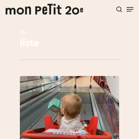
TAG
Hit enter to search or ESC to close
liste