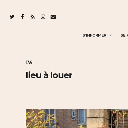
S’INFORMER
SE 
TAG
lieu à louer
Hit enter to search or ESC to close