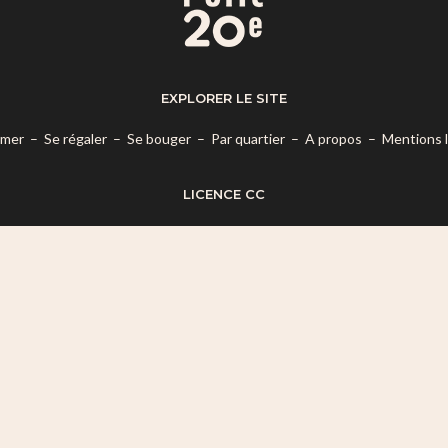
EXPLORER LE SITE
rmer
–
Se régaler
–
Se bouger
–
Par quartier
–
A propos
–
Mentions 
LICENCE CC
es termes de la
Licence Creative Commons Attribution – Pas d’Utilisatio
© 2026 Mon Petit 20e.