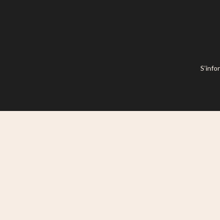
S’info
Ce site est mis à disposition selon l