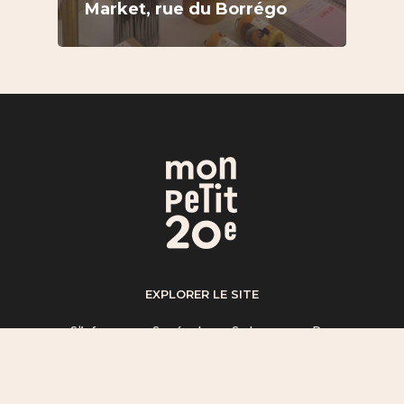
Market, rue du Borrégo
EXPLORER LE SITE
S’informer
–
Se régaler
–
Se bouger
–
Par
quartier
–
A propos
–
Mentions légales
LICENCE CC