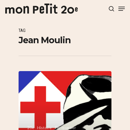
TAG
Hit enter to search or ESC to close
Jean Moulin
20e
Histoire
Par quartier