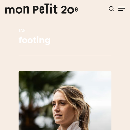
TAG
Hit enter to search or ESC to close
footing