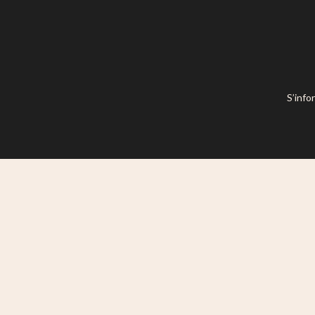
S’info
Ce site est mis à disposition selon l