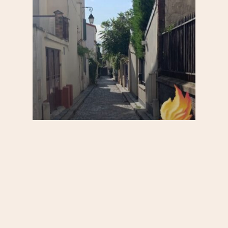
20e
S'informer
Ce qu’il faut savoir du
passage de la flamme
olympique, lundi 15 juillet,
dans le 20e