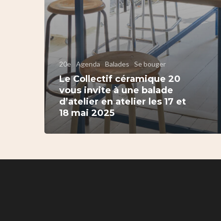
20e
Agenda
Balades
Se bouger
Le Collectif céramique 20
vous invite à une balade
d’atelier en atelier les 17 et
18 mai 2025