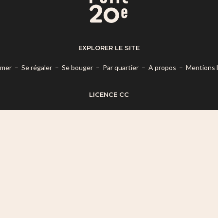
EXPLORER LE SITE
rmer
–
Se régaler
–
Se bouger
–
Par quartier
–
A propos
–
Mentions 
LICENCE CC
es termes de la
Licence Creative Commons Attribution – Pas d’Utilisatio
© 2026 Mon Petit 20e.