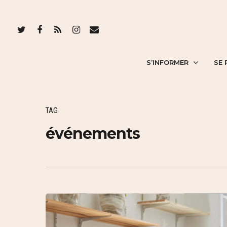
S’INFORMER
SE 
TAG
événements
Hit enter to search or ESC to close