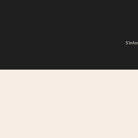
S’info
Ce site est mis à disposition selon l