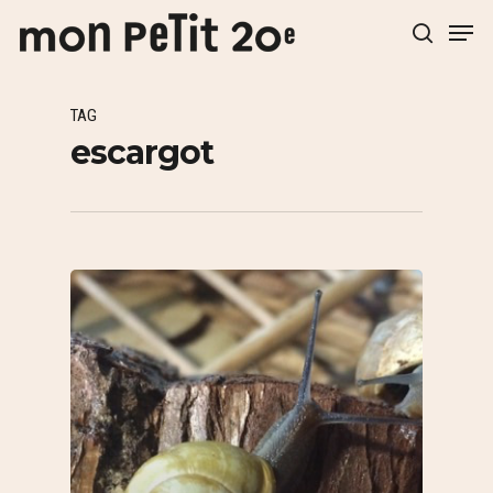
TAG
Hit enter to search or ESC to close
escargot