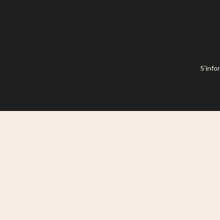
S’info
Ce site est mis à disposition selon l