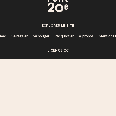
EXPLORER LE SITE
rmer
–
Se régaler
–
Se bouger
–
Par quartier
–
A propos
–
Mentions 
LICENCE CC
es termes de la
Licence Creative Commons Attribution – Pas d’Utilisatio
© 2026 Mon Petit 20e.