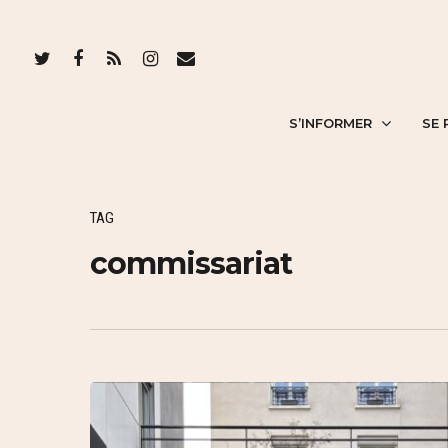
S’INFORMER
SE 
TAG
commissariat
Hit enter to search or ESC to close