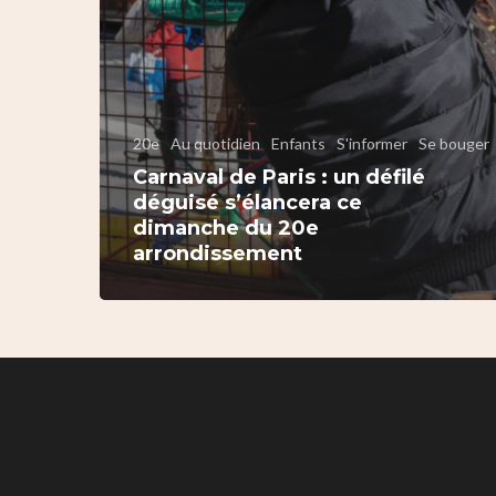
20e
Au quotidien
Enfants
S'informer
Se bouger
Carnaval de Paris : un défilé
déguisé s’élancera ce
dimanche du 20e
arrondissement