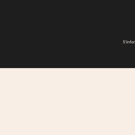
S’info
Ce site est mis à disposition selon l