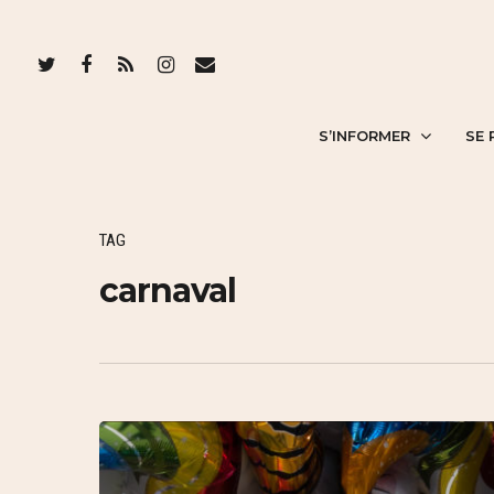
S’INFORMER
SE 
TAG
carnaval
Hit enter to search or ESC to close