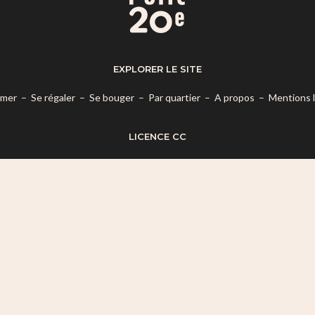
EXPLORER LE SITE
rmer
–
Se régaler
–
Se bouger
–
Par quartier
–
A propos
–
Mentions 
LICENCE CC
es termes de la
Licence Creative Commons Attribution – Pas d’Utilisatio
© 2026 Mon Petit 20e.