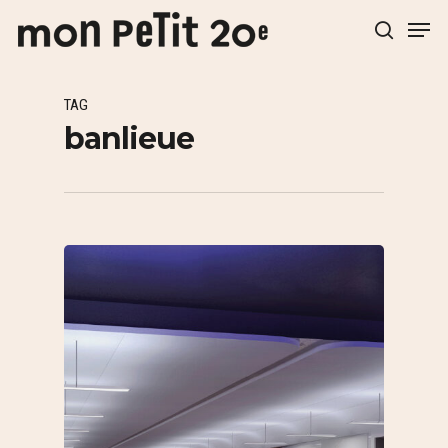
TAG
Hit enter to search or ESC to close
banlieue