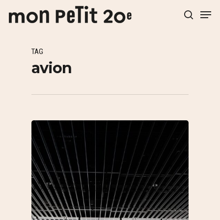
TAG
Hit enter to search or ESC to close
avion