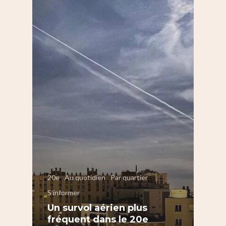
Nous Soutenir
Pelleport / Saint-Farg
Enfants
Télégraphe
Sport & bien-être
Père Lachaise / Gambe
Plaine Lagny
Saint-Blaise / Réunion
20e
Au quotidien
Par quartier
S'informer
Un survol aérien plus
fréquent dans le 20e