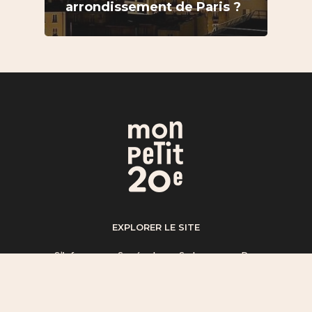
arrondissement de Paris ?
EXPLORER LE SITE
S’informer
–
Se régaler
–
Se bouger
–
Par
quartier
–
A propos
–
Mentions légales
LICENCE CC