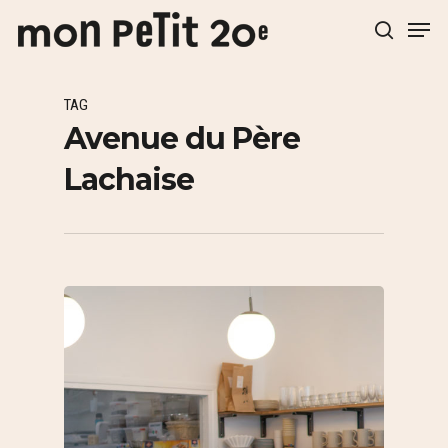
TAG
Hit enter to search or ESC to close
Avenue du Père
Lachaise