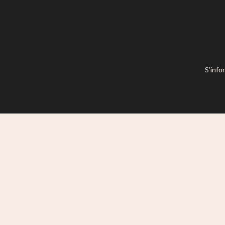
S’info
Ce site est mis à disposition selon l