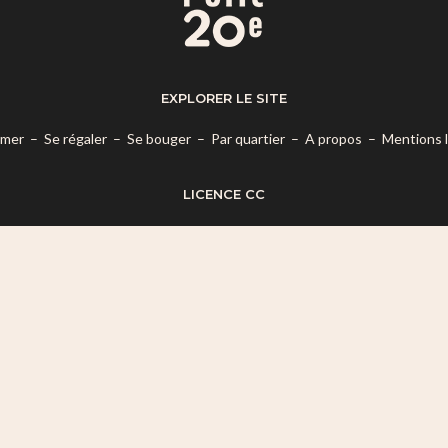
EXPLORER LE SITE
rmer
–
Se régaler
–
Se bouger
–
Par quartier
–
A propos
–
Mentions 
LICENCE CC
es termes de la
Licence Creative Commons Attribution – Pas d’Utilisatio
© 2026 Mon Petit 20e.