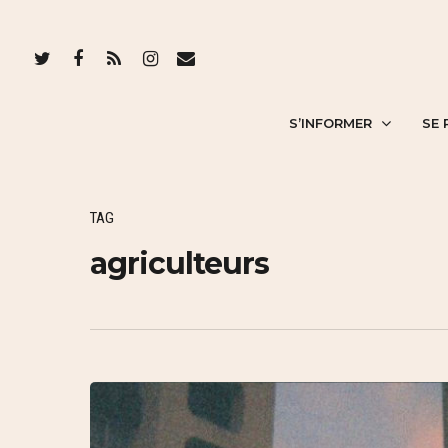
S’INFORMER
SE 
TAG
agriculteurs
Hit enter to search or ESC to close