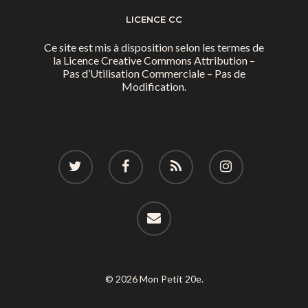
Immobilier
Street food
Balades
LICENCE CC
Belleville / Ménilmonta
À propos
Politique locale
Jourdain
Culture
Ce site est mis à disposition selon les termes de
Nous Soutenir
Pelleport / Saint-Farg
la
Licence Creative Commons Attribution –
Enfants
Pas d’Utilisation Commerciale – Pas de
Télégraphe
Modification.
Sport & bien-être
Père Lachaise / Gambe
Plaine Lagny
Saint-Blaise / Réunion
© 2026 Mon Petit 20e.