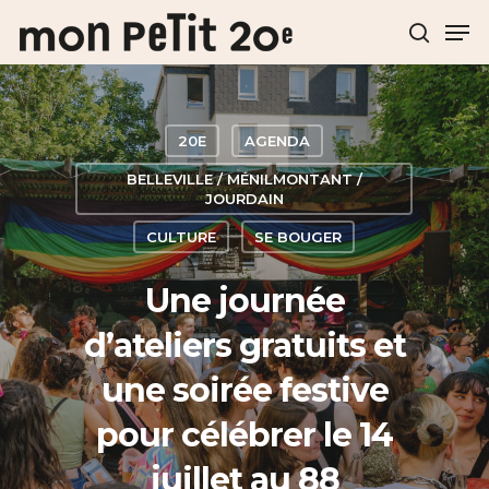
Hit enter to search or ESC to close
20E
AGENDA
BELLEVILLE / MÉNILMONTANT /
JOURDAIN
CULTURE
SE BOUGER
Une journée
d’ateliers gratuits et
une soirée festive
pour célébrer le 14
juillet au 88