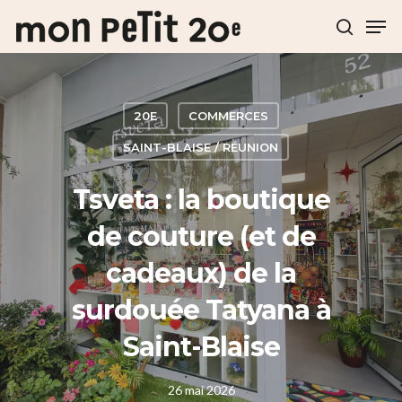
Hit enter to search or ESC to close
20E
COMMERCES
SAINT-BLAISE / RÉUNION
Tsveta : la boutique
de couture (et de
cadeaux) de la
surdouée Tatyana à
Saint-Blaise
26 mai 2026