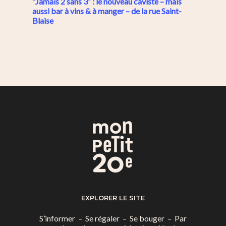
“Jamais 2 sans 3” : le nouveau caviste – mais
aussi bar à vins & à manger – de la rue Saint-
Blaise
EXPLORER LE SITE
S’informer
–
Se régaler
–
Se bouger
–
Par