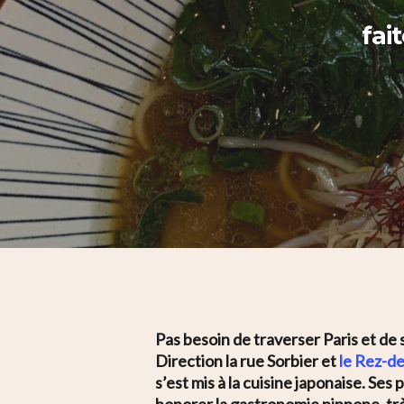
fai
Pas besoin de traverser Paris et de 
Hit enter to search or ESC to close
Direction la rue Sorbier et
le Rez-d
s’est mis à la cuisine japonaise. Ses
honorer la gastronomie nippone, t