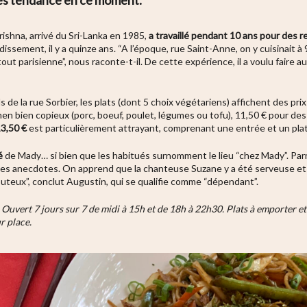
rishna, arrivé du Sri-Lanka en 1985,
a travaillé pendant 10 ans pour des r
dissement, il y a quinze ans. “A l’époque, rue Saint-Anne, on y cuisinait à
out parisienne”, nous raconte-t-il. De cette expérience, il a voulu faire a
uls de la rue Sorbier, les plats (dont 5 choix végétariens) affichent des p
men bien copieux (porc, boeuf, poulet, légumes ou tofu), 11,50 € pour des
13,50 €
est particulièrement attrayant, comprenant une entrée et un plat
é
de Mady… si bien que les habitués surnomment le lieu “chez Mady”. Parm
es anecdotes. On apprend que la chanteuse Suzane y a été serveuse et a 
couteux”, conclut Augustin, qui se qualifie comme “dépendant”.
 Ouvert 7 jours sur 7 de midi à 15h et de 18h à 22h30. Plats à emporter et
r place.