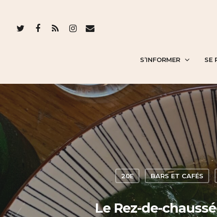
S’INFORMER
SE 
20E
BARS ET CAFÉS
Le Rez-de-chaussée 