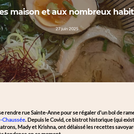
tes maison et aux nombreux habi
27 juin 2025
se rendre rue Sainte-Anne pour se régaler d’un bol de rame
e-Chaussée
. Depuis le Covid, ce bistrot historique (qui exi
 patrons, Mady et Krishna, ont délaissé les recettes savoyar
rès tendance en ce moment.