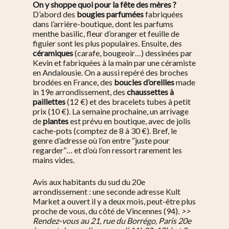
On y shoppe quoi pour la fête des mères ?
D’abord des
bougies parfumées
fabriquées
dans l’arrière-boutique, dont les parfums
menthe basilic, fleur d’oranger et feuille de
figuier sont les plus populaires. Ensuite, des
céramiques
(carafe, bougeoir…) dessinées par
Kevin et fabriquées à la main par une céramiste
en Andalousie. On a aussi repéré des broches
brodées en France, des
boucles d’oreilles
made
in 19e arrondissement, des
chaussettes à
paillettes
(12 €) et des bracelets tubes à petit
prix (10 €). La semaine prochaine, un arrivage
de
plantes
est prévu en boutique, avec de jolis
cache-pots (comptez de 8 à 30 €). Bref, le
genre d’adresse où l’on entre “juste pour
regarder”… et d’où l’on ressort rarement les
mains vides.
Avis aux habitants du sud du 20e
arrondissement : une seconde adresse Kult
Market a ouvert il y a deux mois, peut-être plus
proche de vous, du côté de Vincennes (94).
>>
Rendez-vous au 21, rue du Borrégo, Paris 20e