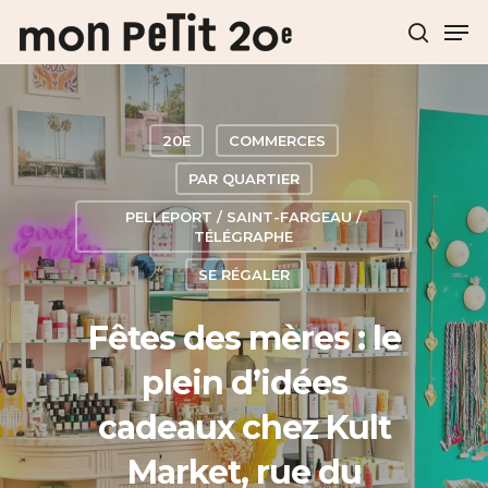
Hit enter to search or ESC to close
20E
COMMERCES
PAR QUARTIER
PELLEPORT / SAINT-FARGEAU /
TÉLÉGRAPHE
SE RÉGALER
Fêtes des mères : le
plein d’idées
cadeaux chez Kult
Market, rue du