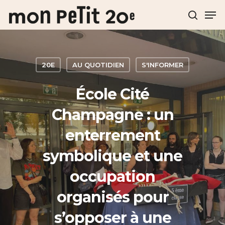
Hit enter to search or ESC to close
20E
AU QUOTIDIEN
S'INFORMER
École Cité
Champagne : un
enterrement
symbolique et une
occupation
organisés pour
s’opposer à une