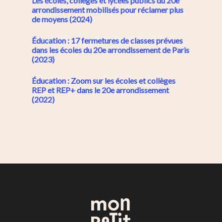
Les écoles, collèges et lycées publics du 20e
arrondissement mobilisés pour réclamer plus
de moyens (2024)
Éducation : 17 fermetures de classes prévues
dans les écoles du 20e arrondissement de Paris
(2023)
Éducation : Zoom sur les écoles et collèges
REP et REP+ dans le 20e arrondissement
(2022)